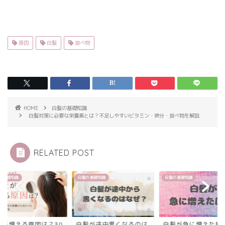
原因
白髪
食べ物
HOME
白髪の基礎知識
白髪対策に必要な栄養素とは？不足しやすいビタミン・鉄分・食べ物を解説
RELATED POST
の基礎知識
白髪の基礎知識
白髪の基礎知識
髪が増える原因は？30
白髪が途中黒くなるのは
白髪が急に増えた原