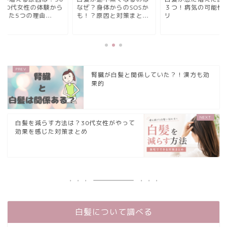
・40代女性の体験から
なぜ？身体からのSOSか
３つ！病気の可能性
った5つの理由...
も！？原因と対策まと...
リ
腎臓が白髪と関係していた？！漢方も効
果的
白髪を減らす方法は？30代女性がやって
効果を感じた対策まとめ
白髪について調べる