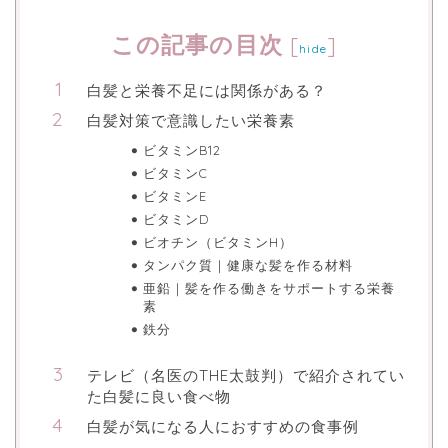
この記事の目次
[
]
hide
白髪と栄養不足には関係がある？
白髪対策で意識したい栄養素
ビタミンB12
ビタミンC
ビタミンE
ビタミンD
ビオチン（ビタミンH）
タンパク質｜健康な髪を作る材料
亜鉛｜髪を作る働きをサポートする栄養
素
鉄分
テレビ（名医のTHE太鼓判）で紹介されてい
た白髪に良い食べ物
白髪が気になる人におすすめの食事例