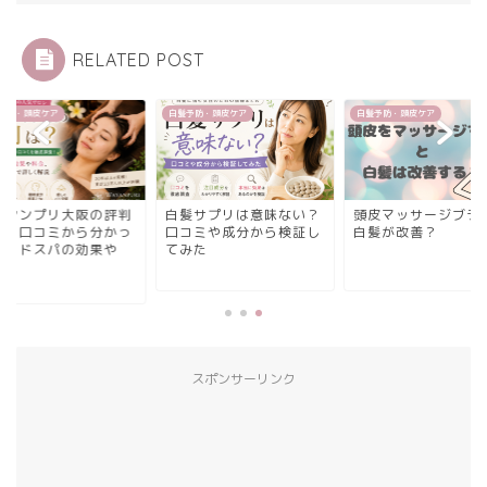
RELATED POST
予防・頭皮ケア
白髪予防・頭皮ケア
白髪予防・頭皮ケア
ワヤンプリ大阪の評判
白髪サプリは意味ない？
頭皮マッサージブラ
？】口コミから分かっ
口コミや成分から検証し
白髪が改善？
ヘッドスパの効果や
てみた
.
スポンサーリンク