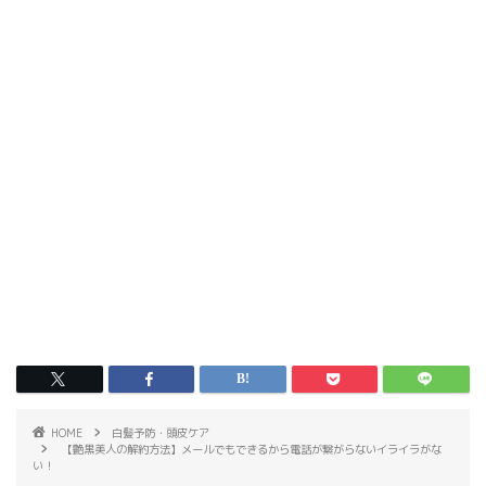
HOME
白髪予防・頭皮ケア
【艶黒美人の解約方法】メールでもできるから電話が繋がらないイライラがな
い！