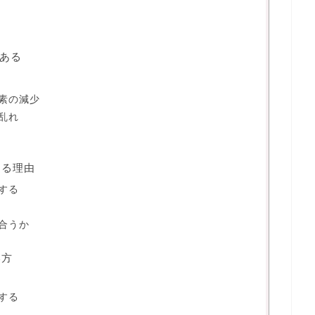
ある
素の減少
乱れ
なる理由
する
合うか
い方
する