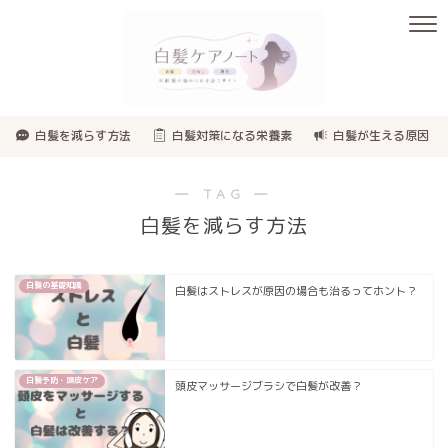
白髪を減らす方法
白髪対策になる栄養素
白髪が生える原因
― TAG ―
白髪を減らす方法
白髪の基礎知識
白髪はストレスが原因の場合も治るってホント？
白髪予防・頭皮ケア
頭皮マッサージブラシで白髪が改善？