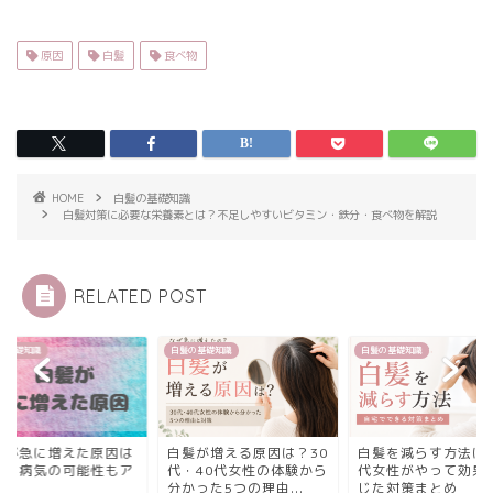
原因
白髪
食べ物
HOME
白髪の基礎知識
白髪対策に必要な栄養素とは？不足しやすいビタミン・鉄分・食べ物を解説
RELATED POST
の基礎知識
白髪の基礎知識
白髪の基礎知識
髪が増える原因は？30
白髪を減らす方法は？30
白髪が急に増えた原
・40代女性の体験から
代女性がやって効果を感
３つ！病気の可能性
った5つの理由...
じた対策まとめ
リ