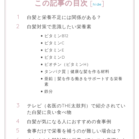
この記事の目次
[
]
hide
白髪と栄養不足には関係がある？
白髪対策で意識したい栄養素
ビタミンB12
ビタミンC
ビタミンE
ビタミンD
ビオチン（ビタミンH）
タンパク質｜健康な髪を作る材料
亜鉛｜髪を作る働きをサポートする栄養
素
鉄分
テレビ（名医のTHE太鼓判）で紹介されてい
た白髪に良い食べ物
白髪が気になる人におすすめの食事例
食事だけで栄養を補うのが難しい場合は？