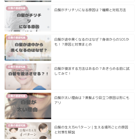
白髪の基礎知識
白髪がチリチリになる原因は？種類と対処方法
白髪の基礎知識
白髪が途中黒くなるのはなぜ？身体からのSOSか
も！？原因と対策まとめ
白髪の基礎知識
白髪が復活する方法はあるの？あきらめる前に試
してみて！
白髪の基礎知識
白髪が太い理由は？黒髪より目立つ原因は形にも
アリ
白髪の基礎知識
白髪の生え方4パターン｜生える場所ごとの原因
と対策を解説